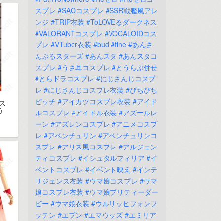
スプレ
#SAOコスプレ
#SSR戦艦風アレ
ンジ
#TRIP衣装
#ToLOVEるダークネス
#VALORANTコスプレ
#VOCALOIDコス
プレ
#VTuber衣装
#bud
#fine
#あんさ
んぶるスターズ
#あんスタ
#あんスタコ
スプレ
#うさ耳コスプレ
#とうらぶ併せ
#とらドラコスプレ
#にじさんじコスプ
レ
#にじさんじコスプレ衣装
#ぴちぴち
ピッチ
#アイカツコスプレ衣装
#アイド
ス
う
ルコスプレ
#アイドル衣装
#アズールレ
ーン
#アズレンコスプレ
#アニメコスプ
レ
#アベンチュリン
#アベンチュリンコ
スプレ
#アリス風コスプレ
#アルジェン
ティコスプレ
#イシュタルフィリア
#イ
ベントコスプレ
#イベント映え
#インテ
リジェンス衣装
#ウマ娘コスプレ
#ウマ
娘コスプレ衣装
#ウマ娘プリティーダー
ビー
#ウマ娘衣装
#ウルリッヒフォンフ
ッテン
#エブン
#エマウッズ
#エミリア