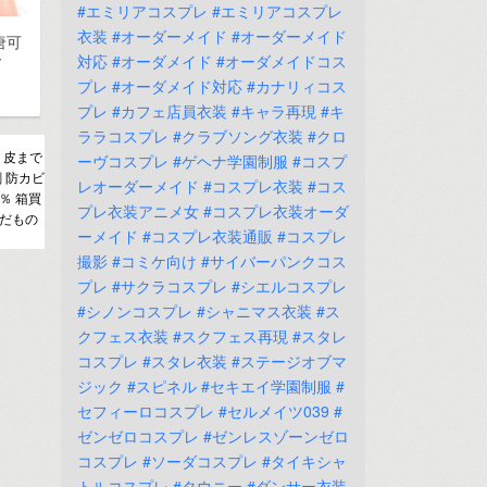
#エミリアコスプレ
#エミリアコスプレ
衣装
#オーダーメイド
#オーダーメイド
唐可
～
対応
#オーダメイド
#オーダメイドコス
プレ
#オーダメイド対応
#カナリィコス
プレ
#カフェ店員衣装
#キャラ再現
#キ
ララコスプレ
#クラブソング衣装
#クロ
＜ 皮まで
ーヴコスプレ
#ゲヘナ学園制服
#コスプ
 防カビ
レオーダーメイド
#コスプレ衣装
#コス
0％ 箱買
プレ衣装アニメ女
#コスプレ衣装オーダ
くだもの
ーメイド
#コスプレ衣装通販
#コスプレ
撮影
#コミケ向け
#サイバーパンクコス
プレ
#サクラコスプレ
#シエルコスプレ
#シノンコスプレ
#シャニマス衣装
#ス
クフェス衣装
#スクフェス再現
#スタレ
コスプレ
#スタレ衣装
#ステージオブマ
ジック
#スピネル
#セキエイ学園制服
#
セフィーロコスプレ
#セルメイツ039
#
ゼンゼロコスプレ
#ゼンレスゾーンゼロ
コスプレ
#ソーダコスプレ
#タイキシャ
トルコスプレ
#タウニー
#ダンサー衣装