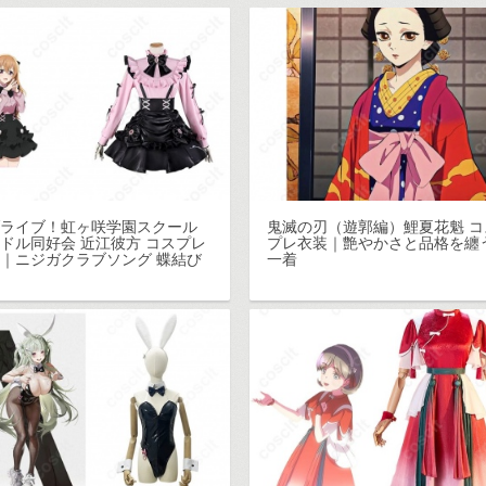
ブライブ！虹ヶ咲学園スクール
鬼滅の刃（遊郭編）鯉夏花魁 コ
ドル同好会 近江彼方 コスプレ
プレ衣装｜艶やかさと品格を纏
｜ニジガクラブソング 蝶結び
一着
き