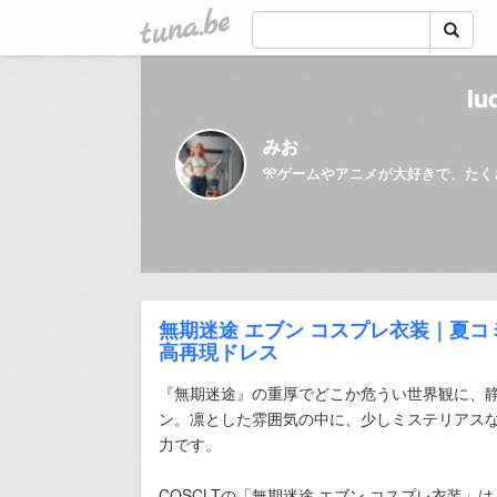
tuna.be
lu
みお
無期迷途 エブン コスプレ衣装｜夏コミ
高再現ドレス
『無期迷途』の重厚でどこか危うい世界観に、
ン。凛とした雰囲気の中に、少しミステリアス
力です。
COSCLTの「無期迷途 エブン コスプレ衣装