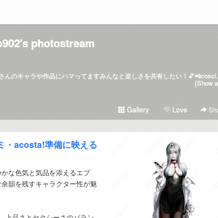
o902's photostream
🎌ゲームやアニメが大好きで、たくさ
[Show al
Gallery
Love
Sha
・acosta!準備に映える
静かな色気と気品を添えるエブ
な余韻を残すキャラクター性が魅
」は、上品さとセクシーさのバラン