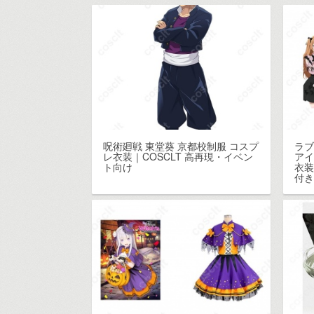
呪術廻戦 東堂葵 京都校制服 コスプ
ラ
レ衣装｜COSCLT 高再現・イベン
アイ
ト向け
衣装
付