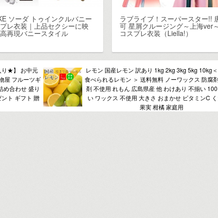
KKE ソーダ トゥインクルバニー
ラブライブ！スーパースター!! 
スプレ衣装｜上品セクシーに映
可 星屑クルージング～上海ver
る高再現バニースタイル
コスプレ衣装（Liella!）
り★】 お中元
レモン 国産レモン 訳あり 1kg 2kg 3kg 5kg 10kg
物屋 フルーツギ
食べられるレモン ＞ 送料無料 ノーワックス 防腐剤
 詰め合わせ 盛り
剤 不使用 れもん 広島県産 他 わけあり 不揃い 10
ゼント ギフト 贈
い ワックス 不使用 大きさ おまかせ ビタミンC 
果実 柑橘 家庭用