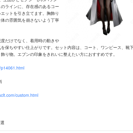
スのラインに、存在感のあるコー
ルエットを引き立てます。胸飾り
全体の雰囲気を崩さないよう丁寧
現度だけでなく、着用時の動きや
気を保ちやすい仕上がりです。セット内容は、コート、ワンピース、靴
、飾り物。エブンの印象をきれいに整えたい方におすすめです。
n/p14061.html
料
sclt.com/custom.html
抽選