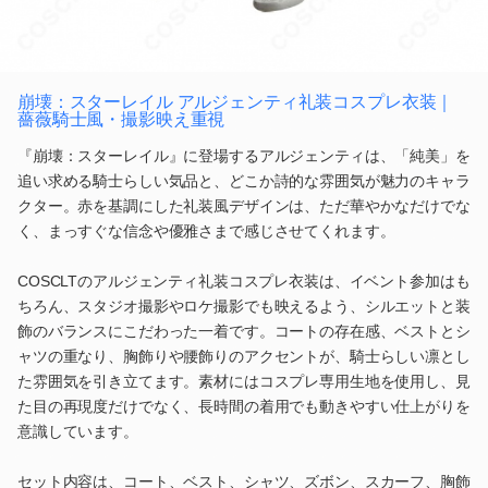
崩壊：スターレイル アルジェンティ礼装コスプレ衣装｜
薔薇騎士風・撮影映え重視
『崩壊：スターレイル』に登場するアルジェンティは、「純美」を
追い求める騎士らしい気品と、どこか詩的な雰囲気が魅力のキャラ
クター。赤を基調にした礼装風デザインは、ただ華やかなだけでな
く、まっすぐな信念や優雅さまで感じさせてくれます。
COSCLTのアルジェンティ礼装コスプレ衣装は、イベント参加はも
ちろん、スタジオ撮影やロケ撮影でも映えるよう、シルエットと装
飾のバランスにこだわった一着です。コートの存在感、ベストとシ
ャツの重なり、胸飾りや腰飾りのアクセントが、騎士らしい凛とし
た雰囲気を引き立てます。素材にはコスプレ専用生地を使用し、見
た目の再現度だけでなく、長時間の着用でも動きやすい仕上がりを
意識しています。
セット内容は、コート、ベスト、シャツ、ズボン、スカーフ、胸飾