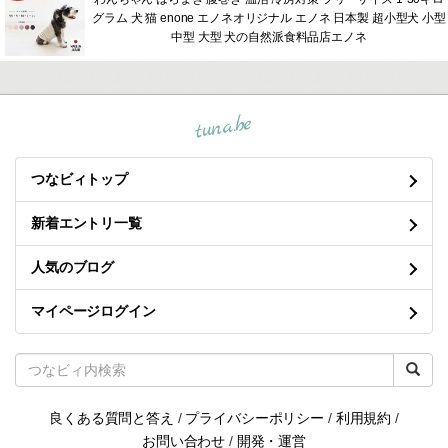
グラム 犬 猫 enone エノネオリジナル エノネ 日本製 超小型犬 小型
中型 大型 犬の自然派食料品店エノネ
tuna.be
つなビィトップ
新着エントリ一覧
人気のブログ
マイページログイン
良くある質問と答え
/
プライバシーポリシー
/
利用規約
/
お問い合わせ
/
開発・運営