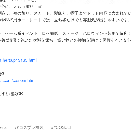
中心に、太もも飾り、背
腰飾り、袖の飾り、スカート、髪飾り、帽子までセット内容に含まれて
やSNS用ポートレートでは、立ち姿だけでも雰囲気が出しやすいです
会、ゲーム系イベント、ロケ撮影、ステージ、ハロウィン仮装まで幅広
着用後は清潔で乾いた状態を保ち、鋭い物との接触を避けて保管すると安
m-herta/p13135.html
無料
clt.com/custom.html
仕上げも相談OK
！
erta
##コスプレ衣装
##COSCLT