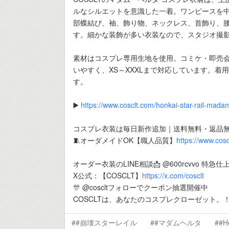
ルなシルエットを意識した一着。ワンピースを
部蝶結び、袖、飾り物、ネックレス、首飾り、
す。細かな装飾が多い衣装なので、スタジオ撮影
素材はコスプレ専用生地を使用。コミケ・即売
いやすく、XS～XXXLまで対応しています。
す。
▶️
https://www.cosclt.com/honkai-star-rail-mada
コスプレ衣装は毎日新作追加｜送料無料・返品
🧵オーダメイドOK【職人品質】
https://www.cos
オーダー衣装のLINE相談📩 @600rcvvo 特急
X公式：【COSCLT】
https://x.com/cosclt
🎊 @coscltフォローでクーポン抽選開催中
COSCLTは、あなたのコスプレクローゼット。
##崩壊スターレイル
##マダムヘルタ
##H