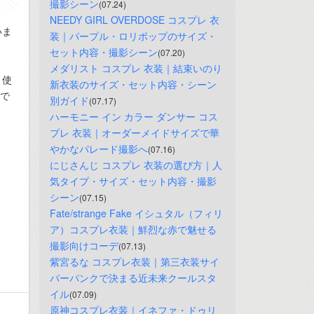
撮影シーン
(07.24)
NEEDY GIRL OVERDOSE コスプレ 衣
いま
装｜パープル・ロリポップのサイズ・
。
セット内容・撮影シーン
(07.20)
メダリスト コスプレ 衣装｜結束いのり
く使
新衣装のサイズ・セット内容・シーン
心で
別ガイド
(07.17)
ハーモニー イン カラー ダンサー コス
プレ 衣装｜オーダーメイドサイズで華
やかなパレード撮影へ
(07.16)
にじさんじ コスプレ 衣装の選び方｜人
気タイプ・サイズ・セット内容・撮影
シーン
(07.15)
Fate/strange Fake イシュタル（フィリ
ア）コスプレ衣装｜鮮烈な赤で魅せる
撮影向けコーデ
(07.13)
紫宮るな コスプレ衣装｜第三衣装サイ
バーパンクで決まる近未来クールスタ
イル
(07.09)
原神コスプレ衣装｜イネファ・ドゥリ