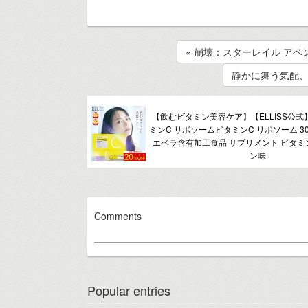
« 崩壊：スターレイル ア
静かに舞う気配、
【飲むビタミン美容ケア】【ELLISS公式
ミンC リポソームビタミンC リポソーム 3
エベラ含有加工食品 サプリメント ビタミ
ン味
Comments
Popular entries