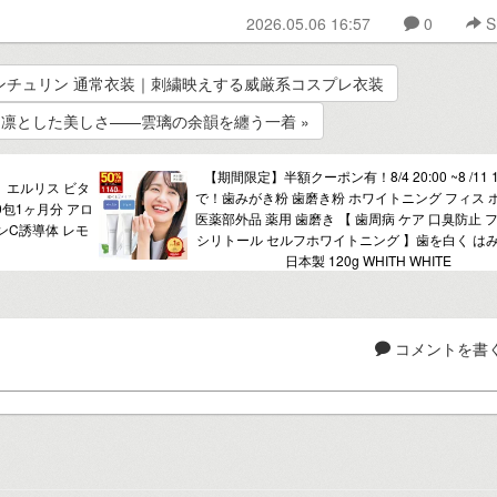
2026.05.06 16:57
0
S
ベンチュリン 通常衣装｜刺繍映えする威厳系コスプレ衣装
凛とした美しさ——雲璃の余韻を纏う一着 »
【期間限定】半額クーポン有！8/4 20:00 ~8 /11 1
】エルリス ビタ
で！歯みがき粉 歯磨き粉 ホワイトニング フィス 
0包1ヶ月分 アロ
医薬部外品 薬用 歯磨き 【 歯周病 ケア 口臭防止 
ンC誘導体 レモ
シリトール セルフホワイトニング 】歯を白く は
日本製 120g WHITH WHITE
コメントを書く.