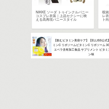
NIKKE ソーダ トゥインクルバニー
呪術
コスプレ衣装｜上品セクシーに映
レ衣
える高再現バニースタイル
ト
【飲むビタミン美容ケア】【ELLISS公式
ミンC リポソームビタミンC リポソーム 3
エベラ含有加工食品 サプリメント ビタミ
ン味