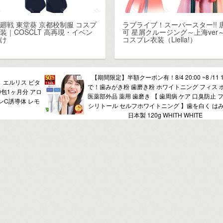
廻戦 東堂葵 京都校制服 コスプ
ラブライブ！スーパースター!! 
装｜COSCLT 高再現・イベン
可 星屑クルージング～上海ver
向け
コスプレ衣装（Liella!）
【期間限定】半額クーポン有！8/4 20:00 ~8 /11 1
】エルリス ビタ
で！歯みがき粉 歯磨き粉 ホワイトニング フィス 
0包1ヶ月分 アロ
医薬部外品 薬用 歯磨き 【 歯周病 ケア 口臭防止 
ンC誘導体 レモ
シリトール セルフホワイトニング 】歯を白く は
日本製 120g WHITH WHITE