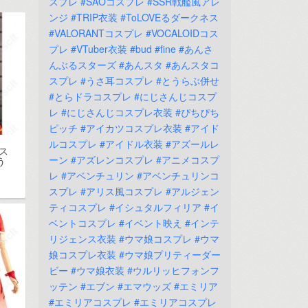
スプレ
#SAOコスプレ
#SSR戦艦風アレ
ンジ
#TRIP衣装
#ToLOVEるダークネス
#VALORANTコスプレ
#VOCALOIDコス
プレ
#VTuber衣装
#bud
#fine
#あんさ
んぶるスターズ
#あんスタ
#あんスタコ
スプレ
#うさ耳コスプレ
#とうらぶ併せ
#とらドラコスプレ
#にじさんじコスプ
レ
#にじさんじコスプレ衣装
#ぴちぴち
ピッチ
#アイカツコスプレ衣装
#アイド
ルコスプレ
#アイドル衣装
#アズールレ
ス
ーン
#アズレンコスプレ
#アニメコスプ
う
レ
#アベンチュリン
#アベンチュリンコ
スプレ
#アリス風コスプレ
#アルジェン
ティコスプレ
#イシュタルフィリア
#イ
ベントコスプレ
#イベント映え
#インテ
リジェンス衣装
#ウマ娘コスプレ
#ウマ
娘コスプレ衣装
#ウマ娘プリティーダー
ビー
#ウマ娘衣装
#ウルリッヒフォンフ
ッテン
#エブン
#エマウッズ
#エミリア
#エミリアコスプレ
#エミリアコスプレ