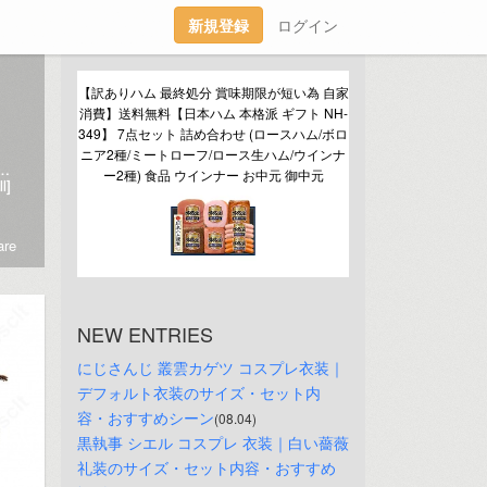
新規登録
ログイン
【訳ありハム 最終処分 賞味期限が短い為 自家
消費】送料無料【日本ハム 本格派 ギフト NH-
349】 7点セット 詰め合わせ (ロースハム/ボロ
ニア2種/ミートローフ/ロース生ハム/ウインナ
んのキャラや作品にハマってますみんなと楽しさを共有したい！💕📲cosclt.com
ー2種) 食品 ウインナー お中元 御中元
l]
re
NEW ENTRIES
にじさんじ 叢雲カゲツ コスプレ衣装｜
デフォルト衣装のサイズ・セット内
容・おすすめシーン
(08.04)
黒執事 シエル コスプレ 衣装｜白い薔薇
礼装のサイズ・セット内容・おすすめ