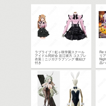
ラブライブ！虹ヶ咲学園スクール
Re
アイドル同好会 近江彼方 コスプレ
リア
衣装｜ニジガクラブソング 蝶結び
Ni
付き
品