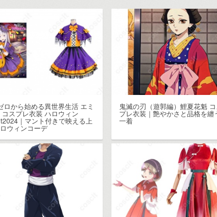
:ゼロから始める異世界生活 エミ
鬼滅の刃（遊郭編）鯉夏花魁 コ
 コスプレ衣装 ハロウィン
プレ衣装｜艶やかさと品格を纏
ght2024｜マント付きで映える上
一着
ハロウィンコーデ