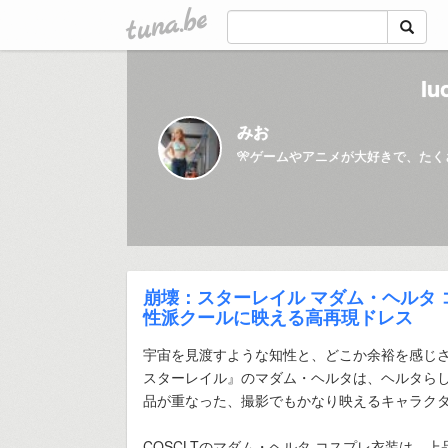
tuna.be
lu
みお
崩壊：スターレイル マダム・ヘルタ
性派クールに映える高再現ドレス
宇宙を見渡すような知性と、どこか余裕を感じ
スターレイル』のマダム・ヘルタは、ヘルタら
品が重なった、撮影でもかなり映えるキャラク
COSCLTのマダム・ヘルタ コスプレ衣装は、