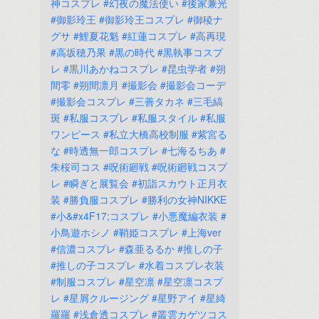
神コスプレ
#幻夜の魔法使い
#後家兼光
#御影玲王
#御影玲王コスプレ
#御稜ナ
グサ
#鯉夏花魁
#紅蓮コスプレ
#高再現
#高坂穂乃果
#黒の時代
#黒執事コスプ
レ
#黒川あかねコスプレ
#昆虫学者
#朔
間零
#朔間凛月
#撮影会
#撮影会コーデ
#撮影会コスプレ
#三善タカネ
#三毛縞
斑
#私服コスプレ
#私服スタイル
#私服
ワンピース
#私立大橋高校制服
#紫宮る
な
#時透無一郎コスプレ
#七海るちあ
#
朱桜司コス
#呪術廻戦
#呪術廻戦コスプ
レ
#瞬ぎと展覧会
#初詣スカウト正月衣
装
#勝負服コスプレ
#勝利の女神NIKKE
#小&#x4F17;コスプレ
#小悪魔編衣装
#
小鳥遊ホシノ
#鞘姫コスプレ
#上海ver
#信濃コスプレ
#森亜るるか
#推しの子
#推しの子コスプレ
#水着コスプレ衣装
#制服コスプレ
#星空凛
#星空凛コスプ
レ
#星屑クルージング
#星野アイ
#星綺
羅羅
#浅倉透コスプレ
#叢雲カゲツコス