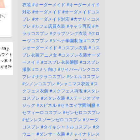
衣装
#オーダーメイド
#オーダーメイド
対応
#オーダメイド
#オーダメイドコス
唐可
プレ
#オーダメイド対応
#カナリィコス
～
プレ
#カフェ店員衣装
#キャラ再現
#キ
ララコスプレ
#クラブソング衣装
#クロ
ーヴコスプレ
#ゲヘナ学園制服
#コスプ
レオーダーメイド
#コスプレ衣装
#コス
:59ま
ホワイト
プレ衣装アニメ女
#コスプレ衣装オーダ
フッ素 キ
ーメイド
#コスプレ衣装通販
#コスプレ
みがき粉
撮影
#コミケ向け
#サイバーパンクコス
プレ
#サクラコスプレ
#シエルコスプレ
#シノンコスプレ
#シャニマス衣装
#ス
クフェス衣装
#スクフェス再現
#スタレ
コスプレ
#スタレ衣装
#ステージオブマ
ジック
#スピネル
#セキエイ学園制服
#
セフィーロコスプレ
#ゼンゼロコスプレ
#ゼンレスゾーンゼロコスプレ
#ソーダ
コスプレ
#タイキシャトルコスプレ
#タ
ウニー
#ダンサー衣装
#チャイナドレス