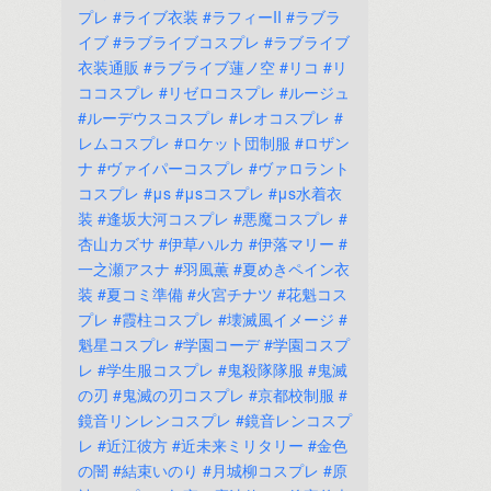
プレ
#ライブ衣装
#ラフィーII
#ラブラ
イブ
#ラブライブコスプレ
#ラブライブ
衣装通販
#ラブライブ蓮ノ空
#リコ
#リ
ココスプレ
#リゼロコスプレ
#ルージュ
#ルーデウスコスプレ
#レオコスプレ
#
レムコスプレ
#ロケット団制服
#ロザン
ナ
#ヴァイパーコスプレ
#ヴァロラント
コスプレ
#μs
#μsコスプレ
#μs水着衣
装
#逢坂大河コスプレ
#悪魔コスプレ
#
杏山カズサ
#伊草ハルカ
#伊落マリー
#
一之瀬アスナ
#羽風薫
#夏めきペイン衣
装
#夏コミ準備
#火宮チナツ
#花魁コス
プレ
#霞柱コスプレ
#壊滅風イメージ
#
魁星コスプレ
#学園コーデ
#学園コスプ
レ
#学生服コスプレ
#鬼殺隊隊服
#鬼滅
の刃
#鬼滅の刃コスプレ
#京都校制服
#
鏡音リンレンコスプレ
#鏡音レンコスプ
レ
#近江彼方
#近未来ミリタリー
#金色
の闇
#結束いのり
#月城柳コスプレ
#原