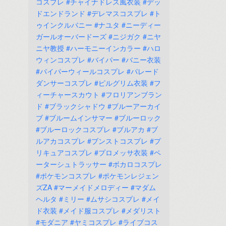
コスプレ
#チャイナドレス風衣装
#デッ
ドエンドランド
#デレマスコスプレ
#ト
ゥインクルバニー
#ナユタ
#ニーディー
ガールオーバードーズ
#ニジガク
#ニヤ
ニヤ教授
#ハーモニーインカラー
#ハロ
ウィンコスプレ
#バイパー
#バニー衣装
#パイパーウィールコスプレ
#パレード
ダンサーコスプレ
#ピルグリム衣装
#フ
ィーチャースカウト
#フロリアンブラン
ド
#ブラックシャドウ
#ブルーアーカイ
ブ
#ブルームインサマー
#ブルーロック
#ブルーロックコスプレ
#ブルアカ
#ブ
ルアカコスプレ
#ブンストコスプレ
#プ
リキュアコスプレ
#プロメッサ衣装
#ペ
ーターシュトラッサー
#ボカロコスプレ
#ポケモンコスプレ
#ポケモンレジェン
ズZA
#マーメイドメロディー
#マダム
ヘルタ
#ミリー
#ムサシコスプレ
#メイ
ド衣装
#メイド服コスプレ
#メダリスト
#モダニア
#ヤミコスプレ
#ライブコス