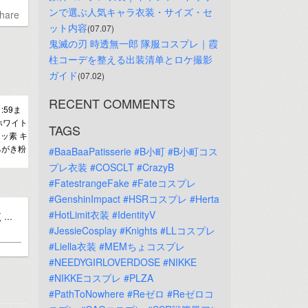
ンで選ぶ人気キャラ衣装・サイズ・セ
hare
ット内容
(07.07)
鬼滅の刃 時透無一郎 隊服コスプレ｜霞
柱コーデを整える出装清单とロケ撮影
ガイド
(07.02)
RECENT COMMENTS
:59ま
ホワイト
TAGS
フッ素 キ
みがき粉
#BaaBaaPatisserie
#B小町
#B小町コス
プレ衣装
#COSCLT
#CrazyB
#FatestrangeFake
#Fateコスプレ
#GenshinImpact
#HSRコスプレ
#Herta
#HotLimit衣装
#IdentityV
..
#JessieCosplay
#Knights
#LLコスプレ
#Liella衣装
#MEMちょコスプレ
#NEEDYGIRLOVERDOSE
#NIKKE
#NIKKEコスプレ
#PLZA
#PathToNowhere
#Reゼロ
#Reゼロコ