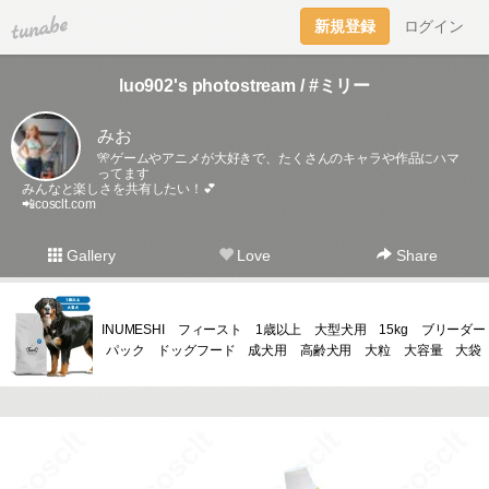
tuna.be
新規登録
ログイン
luo902's photostream / #ミリー
みお
🎌ゲームやアニメが大好きで、たくさんのキャラや作品にハマ
ってます
みんなと楽しさを共有したい！💕
📲cosclt.com
Gallery
Love
Share
INUMESHI フィースト 1歳以上 大型犬用 15kg ブリーダー
パック ドッグフード 成犬用 高齢犬用 大粒 大容量 大袋