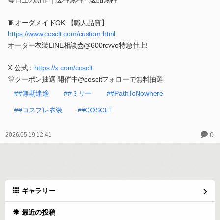
毎日上の新作｜送料無料・返品無料
🧵オーダメイドOK.【職人品質】
https://www.cosclt.com/custom.html
オーダー衣装LINE相談📩@600rcvvo特急仕上!
X 公式：
https://x.com/cosclt
🎊クーポン抽選 開催中@coscltフォローで無料抽選
##無期迷途
##ミリー
##PathToNowhere
##コスプレ衣装
##COSCLT
0
2026.05.19 12:41
ギャラリー
最近の投稿