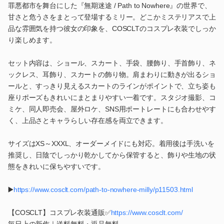
罪悪都市を舞台にした『無期迷途 / Path to Nowhere』の世界で、
甘さと危うさをまとって登場するミリー。どこかミステリアスで上
品な雰囲気を持つ彼女の印象を、COSCLTのコスプレ衣装でしっか
り楽しめます。
セット内容は、ショール、スカート、手袋、腰飾り、手首飾り、ネ
ックレス、耳飾り、スカートの飾り物。肩まわりに動きが出るショ
ールと、すっきり見えるスカートのラインがポイントで、立ち姿も
座りポーズもきれいにまとまりやすい一着です。スタジオ撮影、コ
ミケ、同人即売会、屋外ロケ、SNS用ポートレートにも合わせやす
く、上品さとキャラらしい存在感を両立できます。
サイズはXS～XXXL、オーダーメイドにも対応。着用後は手洗いを
推奨し、日陰でしっかり乾かしてから保管すると、飾りや生地の状
態をきれいに保ちやすいです。
▶️
https://www.cosclt.com/path-to-nowhere-milly/p11503.html
【COSCLT】コスプレ衣装通販✅
https://www.cosclt.com/